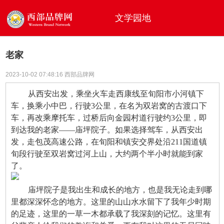
文学园地
老家
2023-10-02 07:48:16 西部品牌网
从西安出发，乘坐火车走西康线至旬阳市小河镇下
车，换乘小中巴，行驶3公里，在名为双岩窝的古渡口下
车，再改乘摩托车，过桥后向金园村道行驶约3公里，即
到达我的老家——庙坪院子。如果选择驾车，从西安出
发，走包茂高速公路，在旬阳和镇安交界处沿211国道镇
旬段行驶至双岩窝过河上山，大约两个半小时就能到家
了。
庙坪院子是我出生和成长的地方，也是我无论走到哪
里都深深怀念的地方。这里的山山水水留下了我年少时期
的足迹，这里的一草一木都承载了我深刻的记忆。这里有