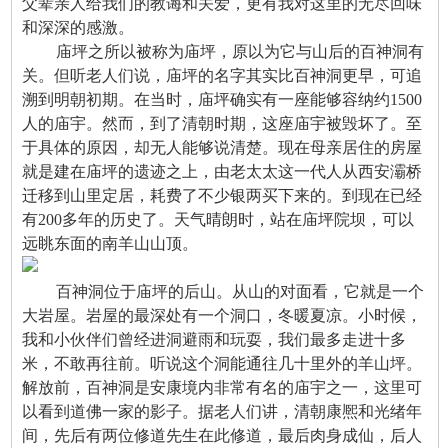
父辈亲人给我们的教诲和关爱，更有我对这里的无尽回味
和深深的感激。
庙坪之所以被称为庙坪，原以为它与山后的百神洞有
关。但听老人们说，庙坪的名字其实比百神洞更早，可追
溯到明朝初期。在当时，庙坪确实有一座能够容纳约1500
人的庙宇。然而，到了清朝时期，这座庙宇被毁坏了。至
于具体的原因，却无人能够说清楚。现在母亲居住的房屋
就是建在庙坪的遗迹之上，由老太太这一代人从西安灞桥
迁移到山里定居，耗费了不少银两买下来的。到现在已经
有200多年的历史了。天气晴朗时，站在庙坪院坝，可以
远眺东面的南羊山山顶。
百神洞位于庙坪的后山。从山的对面看，它就是一个
大岩屋。岩屋的最深处有一个洞口，冬暖夏凉。小时候，
我和小伙伴们曾经进洞避雨和玩耍，我们最多走进十多
米，不敢再往前。听说这个洞能通往几十里外的羊山坪。
解放前，百神洞是安康境内非常有名的庙宇之一，这里可
以看到道佛一家的影子。据老人们讲，清朝康熈和光绪年
间，先后有两位修道先生在此修道，最后肉身成仙，后人