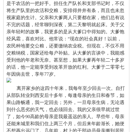
是干农活的一把好手。担任生产队长和支部书记时，不仅
将生产队里的农活和交粮，安排得井井有条，而且也未忽
视家庭的生计。父亲和大爹两人只要都在家，他们总有说
不完的话题，经常聊到深夜，第二天黎明就起床。关于父
亲年轻时的故事，我更多的是从大爹口中得知的。大爹饱
经风霜，喜欢对比。他常说：“现在的社会真好！以前，
农民种地要交公粮，还要缴纳农业税。但现在，不仅不用
交粮纳税，国家还给每户补贴。从大爹的言谈中，我能感
受到他的年老和无奈。甚至想，如果大爹再年轻二十多岁
的话，他一定能享受到改革开放的红利。大爹于二零零七
年因病去世，享年77岁。
离开家乡的这四十年来，我每年至少回去一次。自打
从部队转业到西安后十多年，每逢母亲的生日和春节，如
果山路畅通，我一定回去；另外，一旦母亲生病，无论遇
到什么恶劣的天气，也必须回去。我的父亲很早就过世
了，如今90高龄的母亲是我最遥远的亲人。早些年，母亲
还能来城里和我们住上两三个月，但后来年龄渐长，她便
不想再出远门了。几年前，村上的干部动员母亲搬到居民