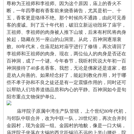
尊称为王祖师和李祖师。因为这个原因，庙上的香火不
断，一年四季都有香客前来烧香祷告，尤其是初一、十
五，香客更是络绎不绝。那个时候尚不通路，由此可见香
客的虔诚。到了五十年代初，破旧立新运动毁坏了庙宇，
王祖师、李祖师的肉身被人推下山坡，后来有村民将肉身
捡起，隐藏在另一座山的山洞里。从此，百神洞逐渐衰
败。80年代末，住庙尼姑对庙宇进行了修缮，再次请回了
李祖师和王祖师的肉身。现在，两位仙人的肉身是否还在
百神洞，成了一个谜。今年春节，我听村民说大年初一百
神洞接待了40多名香客。我想，无论是佛家还是道家，都
是劝人向善的。如果经念好了，能起到教化作用，对于哪
些不孝子孙和不良之徒还是有一定震慑作用的，同时还可
以帮助人们培养道德品质和内心的平静。百神洞如今是旬
阳市重点文物保护单位。
庙坪院子原属中湾生产队管辖， 上个世纪80年代初，
与邻队中联合并，改为中联一队，20世纪初，再次合并到
金园村，现为金园一组。金园村的地貌，像是一口大锅，
庙坪院子坐落在大锅的西北距锅沿不远的上半山腰处，院