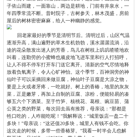
子依山而建，一面靠山，两边是耕地，门前有井泉水，一
年四季常流不断。昔时院子，古树参天，林木茂盛，房前
屋后的树林密密麻麻，给人一种幽静的感觉。
回老家最好的季节是清明节后。清明过后，山区气温
逐渐升高，满山遍野的草木生机勃勃，溪水潺潺流淌，沿
途的花朵散发出迷人的芳香，鸟儿在树枝上叽叽喳喳地欢
叫着，连勤劳的小蜜蜂也顽皮地飞进车里和行人打招呼，
让人不得不停车打开车门送它离开。清新的空气尽情地释
放着负氧离子，令人心旷神怡。这个季节，百神洞旁的神
仙叶子可以采摘回来做豆腐，神仙叶子豆腐是大凉之物，
要是上火或者牙疼，一吃就好。树上的香椿，地里的灰灰
菜，正是嫩芽，再加上自制的豆腐、凉粉，便能轻易的凑
够五六个下酒菜。至于竹笋、核桃花、葛根、豌豆苗、蒲
公英之类的野菜，每次回去虽有推荐，母亲说：“那都是
牲口吃的，人咋能吃呢！”我解释说：“城里饭店一盘二十
多块！”母亲说：“这还值20多块，城里人有钱不会吃。你
这次走的时候，多带一些香椿芽。”我看一时半会儿也解