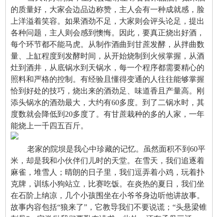
的质量好，大家会边品边称赞，主人会有一种成就感，脸
上洋溢着笑容。如果酒劲不足，大家则会评头论足，提出
各种问题，主人则会感到懊悔。因此，要真正烧出好酒，
每个环节都不能马虎。从制作酒曲到甘蔗发酵，从拌曲数
量、上缸程度到发酵时间，从开始烧制到火候掌握，从酒
灶到酒井，从底锅水到天锅水，每一个程序都需要精心的
照料和严格的控制。有经验且懂得变通的人往往能够掌握
恰到好处的技巧，烧出来的酒劲足、味道香且产量高。刚
添头锅水的酒劲最大，大约有60多度。到了二锅水时，其
度数就会降低到20多度了。有甘蔗栽种的多的人家，一年
能烧上一千四五百斤。
老家的院坝是我心中珍藏的记忆。虽然面积不到60平
米，却是我和小伙伴们儿时的天堂。在雪天，我们追逐着
麻雀，堆雪人；晴朗的日子里，我们逗弄着小鸡，玩着扑
克牌，训练小狗站立，比赛吃饭。在炎热的夏日，我们坐
在石阶上纳凉，几个小孩围坐在小爷爷身边听他讲故事。
故事内容包括“狼来了”，它教导我们不要说谎；“头悬梁锥