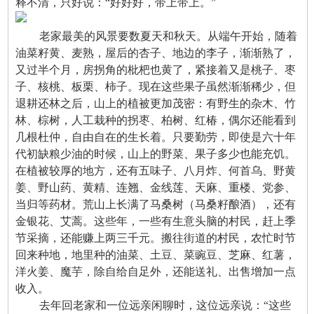
释不清，只好说：“好好好，带上带上。”
老家最美的风景要数夏天和秋天。从端午开始，随着
油菜籽黄、麦熟，屋后的杏子、地边的李子，渐渐熟了，
又过半个月，房拐角的枇杷也黄了，紧接着又是桃子、枣
子、核桃、板栗、柿子。现在这些果子虽然渐渐稀少，但
退耕还林之后，山上的植被更加茂密：有野生的杂木、竹
林、棕树，人工栽种的拐枣、柏树、红椿，偶尔还能看到
几根杜仲，自由自在的生长着。只要勤劳，即使是六十年
代初缺粮少油的时候，山上的野菜、果子多少也能充饥。
在植被较厚的地方，还有五味子、八月炸、何首乌、野黄
姜、野山药、黄精、连翘、金线莲、天麻、重楼、党参、
当归等药材。荒山上长满了马桑树（马桑籽酿酒），还有
金银花、艾蒿。这些年，一些有生意头脑的村民，赶上季
节采摘，还能赚上两三千元。搬往街道的村民，农忙时节
回来种地，地里种的油菜、土豆、菜豌豆、芝麻、红薯，
洋火姜、魔芋，除自给自足外，还能送礼、出售增加一点
收入。
去年回老家和一位远亲闲聊时，这位远亲说：“这些