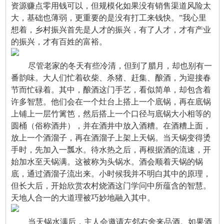
资源赚点零用钱可以，但规模化如果没有销售渠道风险太
大，基础也薄弱，更重要的是没有打工来钱快。”我心里
想着，乡村振兴首先是人才的振兴，有了人才，才有产业
的振兴，才有百姓的富裕。
尽管老家的冬天有些冷清，但到了腊月，却也别有一
番韵味。大人们忙着砍柴、杀猪、赶集、酿酒，为迎接春
节而忙碌着。其中，酿酒这门手艺，看似简单，却包含着
许多智慧。他们会在一个灶台上搭上一个底锅，再在底锅
上铺上一层竹篱笆，然后搭上一个口径与底锅大小相等的
圆桶（俗称酒井），并在酒井中放入酒糟。在酒糟上面，
放上一个酒溜子，再在酒溜子上架上天锅。当天锅变得烫
手时，先加入一瓢水。待水热之后，再根据酒的流速，开
始加水至天锅满。这被称为头锅水。酒会顺着天锅的锅
底，通过酒溜子流出来。小时候我并不明白其中的原理，
但长大后，开始欣赏农村烧酒这门学问中所蕴含的智慧。
天地人合一的大道理被巧妙地融入其中。
当天锅水满后，主人会邀请左邻右舍来品酒。如果酒