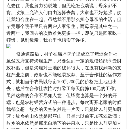
点去住，我也努力劝说她，但无论怎么劝说，母亲都不
肯。政策上允许人们自由选择去留，大家也不好勉强，便
让我姐合住在一起。虽然我不用那么担心母亲的生活，但
毕竟那个院子里只有两户人家常住，而母亲是其中之一。
近两年，我回去的次数难免更多一些，即使只是回家吃一
顿饭，见到母亲，我心里也踏实了许多。
修通道路后，村子在庙坪院子里成立了烤烟合作社。
虽然政府支持烤烟生产，只要达到一定的规模还能享受财
政补贴，但是烤烟对土地的破坏很大，在没有找到新的支
柱产业之前，政府也不能轻易放弃。至于合作社的运作方
式，就相当于农民以每亩100到200元的价格把土地租出
去，然后在合作社农忙时打零工每天能挣100元的工作。
虽然这样的合作不尽如人意，但毕竟也算是一个好的开
端，也是农村经营方式的一种进步。每次离开老家的时候
我都会想：故乡的天空依然是一片天，只是比以前更加蔚
蓝；故乡的山依然是那座山，只是比以前更加苍翠欲滴；
故乡的水依然是那来自地下的井泉水，只是比以前更加甘