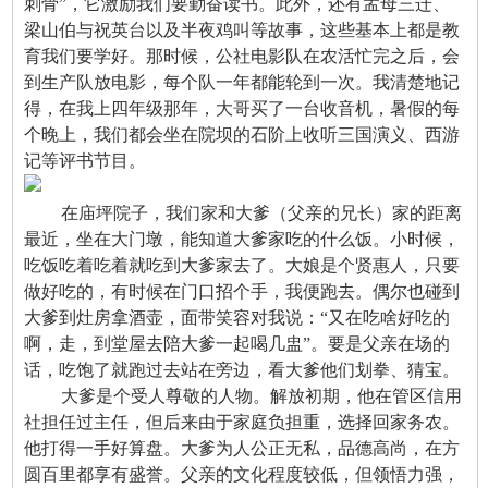
刺骨”，它激励我们要勤奋读书。此外，还有孟母三迁、
梁山伯与祝英台以及半夜鸡叫等故事，这些基本上都是教
育我们要学好。那时候，公社电影队在农活忙完之后，会
到生产队放电影，每个队一年都能轮到一次。我清楚地记
得，在我上四年级那年，大哥买了一台收音机，暑假的每
个晚上，我们都会坐在院坝的石阶上收听三国演义、西游
记等评书节目。
在庙坪院子，我们家和大爹（父亲的兄长）家的距离
最近，坐在大门墩，能知道大爹家吃的什么饭。小时候，
吃饭吃着吃着就吃到大爹家去了。大娘是个贤惠人，只要
做好吃的，有时候在门口招个手，我便跑去。偶尔也碰到
大爹到灶房拿酒壶，面带笑容对我说：“又在吃啥好吃的
啊，走，到堂屋去陪大爹一起喝几盅”。要是父亲在场的
话，吃饱了就跑过去站在旁边，看大爹他们划拳、猜宝。
大爹是个受人尊敬的人物。解放初期，他在管区信用
社担任过主任，但后来由于家庭负担重，选择回家务农。
他打得一手好算盘。大爹为人公正无私，品德高尚，在方
圆百里都享有盛誉。父亲的文化程度较低，但领悟力强，