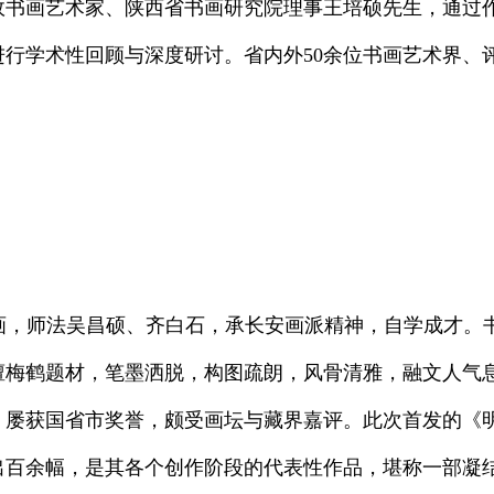
故书画艺术家
、陕西省书画研究院理事
王培硕先生，通过
进行学术性回顾与深度研讨。省
内外50余位书
画艺术界、
画，师法吴昌硕、齐白石，承长安画派精神，自学成才。
擅梅鹤题材，笔墨洒脱，构图疏朗，风骨清雅，融文人气
，屡获国省市奖誉，颇受画坛与藏界嘉评。此次首发的《
出百余幅，是其各个创作阶段的代表性作品，堪称一部凝