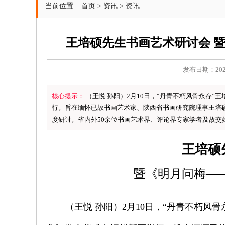
当前位置:
首页
>
资讯
>
资讯
王培硕先生书画艺术研讨会 
发布日期：2026-
核心提示：
（王悦 孙阳）2月10日，“丹青不朽风骨永存
行。旨在缅怀已故书画艺术家、陕西省书画研究院理事王培
度研讨。省内外50余位书画艺术界、评论界专家学者及故交
王培硕
暨《明月问梅—
（
王悦
孙阳）
2
月
10
日，“丹青不朽
风骨