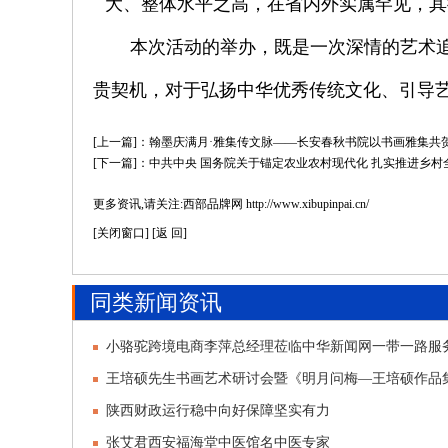
大、整体水平之高，在
省内外
实属罕见
，其
本次活动的举办，既是一次深情的艺术
贵契机，对于弘扬中华优秀传统文化、引导
[上一篇]：翰墨庆满月·雅集传文脉——长安春秋书院以书画雅集共
[下一篇]：中共中央 国务院关于锚定农业农村现代化 扎实推进乡
更多资讯,请关注:西部品牌网 http://www.xibupinpai.cn/
[
关闭窗口
] [
返 回
]
同类新闻资讯
小骆驼跨境电商李萍总经理莅临中华新闻网一带一路服
中亚合作
王培硕先生书画艺术研讨会暨《明月问梅—王培硕作品
式举行
陕西财政运行稳中向好保障坚实有力
张艾君西安福海堂中医馆名中医专家