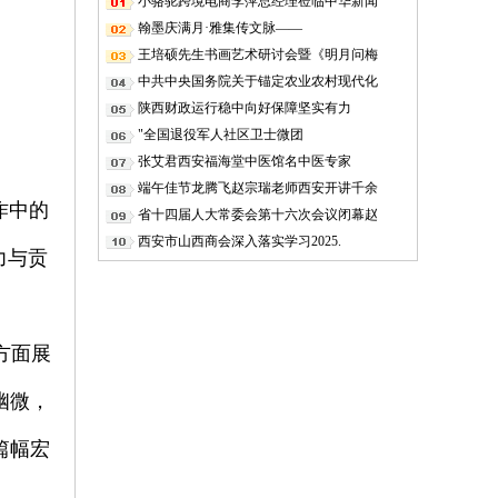
小骆驼跨境电商李萍总经理莅临中华新闻
翰墨庆满月·雅集传文脉——
王培硕先生书画艺术研讨会暨《明月问梅
中共中央国务院关于锚定农业农村现代化
陕西财政运行稳中向好保障坚实有力
"全国退役军人社区卫士微团
张艾君西安福海堂中医馆名中医专家
端午佳节龙腾飞赵宗瑞老师西安开讲千余
作中的
省十四届人大常委会第十六次会议闭幕赵
西安市山西商会深入落实学习2025.
力与贡
方面展
幽微，
篇幅宏