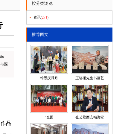
按分类浏览
资讯
(
271
)
行
推荐图文
区举
与深
翰墨庆满月
王培硕先生书画艺
"全国
张艾君西安福海堂
硕作品