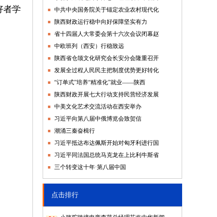
好者学
中共中央国务院关于锚定农业农村现代化
陕西财政运行稳中向好保障坚实有力
省十四届人大常委会第十六次会议闭幕赵
中欧班列（西安）行稳致远
陕西省仓颉文化研究会长安分会隆重召开
发展全过程人民民主把制度优势更好转化
“订单式”培养“精准化”就业——陕西
陕西财政开展七大行动支持民营经济发展
中美文化艺术交流活动在西安举办
习近平向第八届中俄博览会致贺信
潮涌三秦奋楫行
习近平抵达布达佩斯开始对匈牙利进行国
习近平同法国总统马克龙在上比利牛斯省
三个转变这十年·第八届中国
点击排行