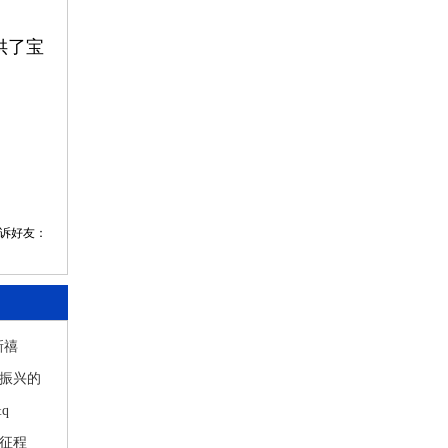
供了宝
告诉好友：
新禧
振兴的
q
征程