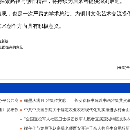
探索路径与创作精神，将持续为后来者提供深刻启迪。
追思，也是一次严肃的学术总结。为铜川文化艺术交流提
艺术创作方向具有积极意义。
贺新禧
村全面振兴的意见
(分享)
务平台共商
翰墨庆满月·雅集传文脉——长安春秋书院以书画雅集共贺
集》发布仪
中共中央国务院关于锚定农业农村现代化扎实推进乡村全面
意见
"全国退役军人社区卫士微团铁军志愿者直属莲湖特区支队&
端午佳节龙腾飞赵宗瑞老师西安开讲千余人共启生命觉醒新