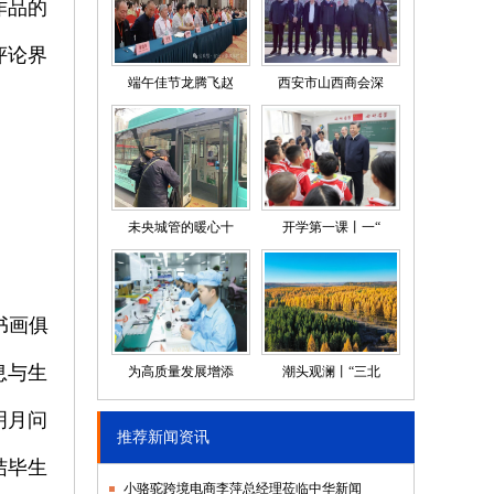
作品的
评论界
端午佳节龙腾飞赵
西安市山西商会深
未央城管的暖心十
开学第一课丨一“
书画俱
息与生
为高质量发展增添
潮头观澜丨“三北
明月问
推荐新闻资讯
结毕生
小骆驼跨境电商李萍总经理莅临中华新闻