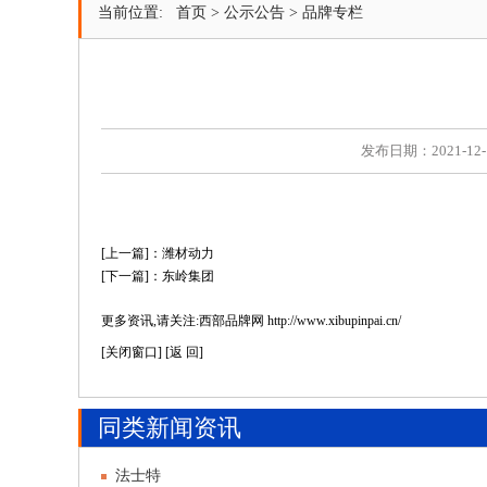
当前位置:
首页
>
公示公告
>
品牌专栏
发布日期：2021-12-
[上一篇]：潍材动力
[下一篇]：东岭集团
更多资讯,请关注:西部品牌网 http://www.xibupinpai.cn/
[
关闭窗口
] [
返 回
]
同类新闻资讯
法士特