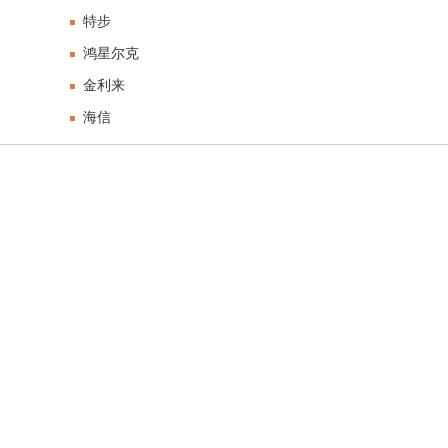
特步
鸿星尔克
金利来
海信