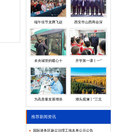
端午佳节龙腾飞赵
西安市山西商会深
未央城管的暖心十
开学第一课丨一“
为高质量发展增添
潮头观澜丨“三北
推荐新闻资讯
国际港务区扬尘治理工地名单公示公告