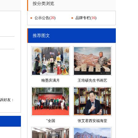
按分类浏览
公示公告
(
20
)
品牌专栏
(
16
)
推荐图文
翰墨庆满月
王培硕先生书画艺
告诉好友：
"全国
张艾君西安福海堂