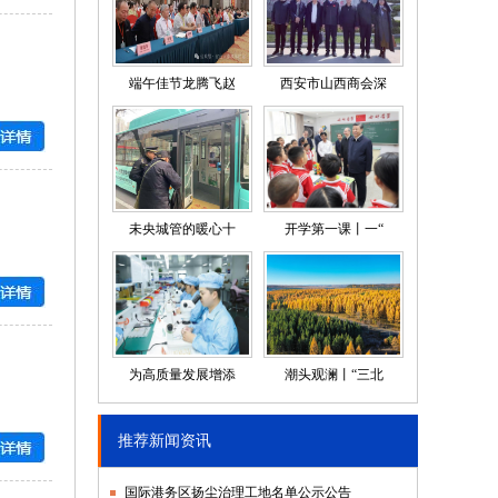
端午佳节龙腾飞赵
西安市山西商会深
未央城管的暖心十
开学第一课丨一“
为高质量发展增添
潮头观澜丨“三北
推荐新闻资讯
国际港务区扬尘治理工地名单公示公告