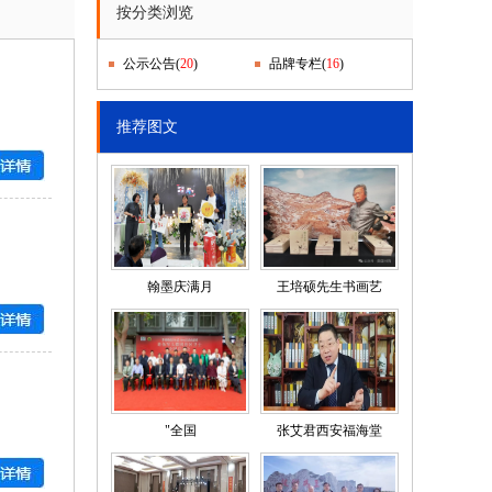
按分类浏览
公示公告
(
20
)
品牌专栏
(
16
)
推荐图文
翰墨庆满月
王培硕先生书画艺
"全国
张艾君西安福海堂