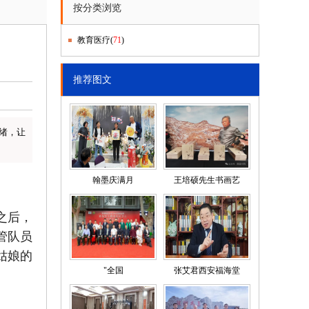
按分类浏览
教育医疗
(
71
)
推荐图文
绪，让
翰墨庆满月
王培硕先生书画艺
之后，
管队员
姑娘的
"全国
张艾君西安福海堂