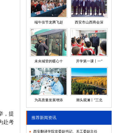
端午佳节龙腾飞赵
西安市山西商会深
未央城管的暖心十
开学第一课丨一“
为高质量发展增添
潮头观澜丨“三北
举，提
推荐新闻资讯
为赴考
西安翻译学院党委副书记、关工委副主任