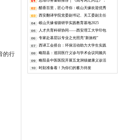
思维印务重磅推荐｜《高考词汇闪过》：
醋香百里，匠心寻你：岐山天缘欢迎优秀
西安翻译学院党委副书记、关工委副主任
岐山天缘省级研学实践教育基地2025
人才共育科研协同——西安理工大学印包
专家赴基层以专业之光照亮“新旅程”
西译工会搭台：环保活动助力大学生实践
音的行
略阳县：巡回医疗义诊与学术会议同频共
略阳县中医医院开展五龙洞镇健康义诊活
时刻准备着！为你们的蓄力待发