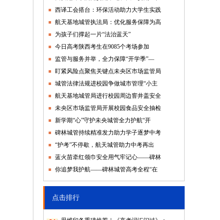
西译工会搭台：环保活动助力大学生实践
航天基地城管执法局：优化服务保障为高
为孩子们撑起一片“法治蓝天”
今日高考陕西考生在9085个考场参加
监管与服务并举，全力保障“开学季”—
盯紧风险点聚焦关键点未央区市场监管局
城管法律法规进校园争做城市管理“小主
航天基地城管局进行校园周边窨井盖安全
未央区市场监管局开展校园食品安全抽检
新学期“心”守护未央城管全力护航“开
碑林城管持续精准发力助力学子逐梦中考
“护考”不停歇，航天城管助力中考再出
蓝火苗牵红领巾安全用气牢记心——碑林
你追梦我护航——碑林城管高考全程“在
点击排行