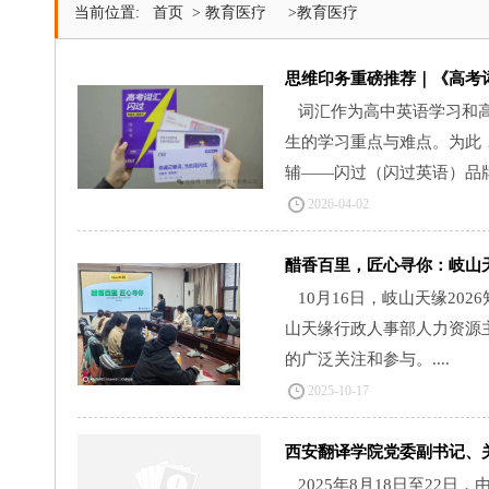
当前位置:
首页
>
教育医疗
>教育医疗
思维印务重磅推荐｜《高考
词汇作为高中英语学习和
生的学习重点与难点。为此
辅——闪过（闪过英语）品牌
2026-04-02
醋香百里，匠心寻你：岐山
10月16日，岐山天缘2
山天缘行政人事部人力资源
的广泛关注和参与。....
2025-10-17
西安翻译学院党委副书记、
2025年8月18日至2