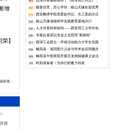
思维印务重磅推荐｜《高考词汇闪过》：
醋香百里，匠心寻你：岐山天缘欢迎优秀
断增
西安翻译学院党委副书记、关工委副主任
岐山天缘省级研学实践教育基地2025
人才共育科研协同——西安理工大学印包
专家赴基层以专业之光照亮“新旅程”
启荣】
西译工会搭台：环保活动助力大学生实践
略阳县：巡回医疗义诊与学术会议同频共
略阳县中医医院开展五龙洞镇健康义诊活
时刻准备着！为你们的蓄力待发
告诉好友：
！
利开营