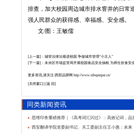
排查，加大校园周边城市排水窨井的日常
强人民群众的获得感、幸福感、安全感。
文/图：王敏儒
[上一篇]：城管法律法规进校园 争做城市管理“小主人”
[下一篇]：未央区市场监管局开展校园食品安全抽检 为师生饮食安
更多资讯,请关注:西部品牌网 http://www.xibupinpai.cn/
[
关闭窗口
] [
返 回
]
同类新闻资讯
思维印务重磅推荐｜《高考词汇闪过》：高效记词，品
西安翻译学院党委副书记、关工委副主任王小惠：未来