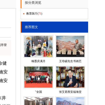
按分类浏览
教育医疗
(
71
)
推荐图文
城市管
翰墨庆满月
王培硕先生书画艺
命健
施安
施安
"全国
张艾君西安福海堂
水井