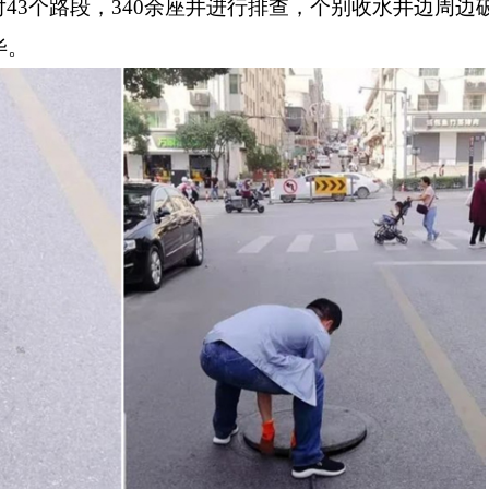
43个路段，340余座井进行排查，个别收水井边周边
毕。