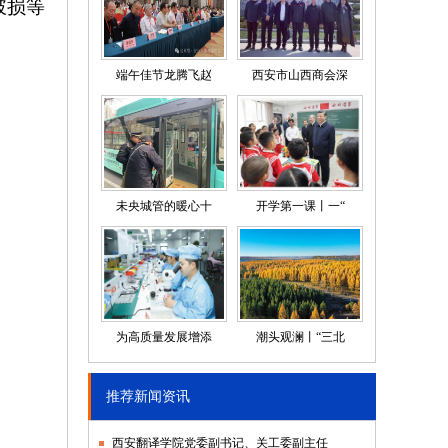
破损等
端午佳节龙腾飞赵
西安市山西商会深
未央城管的暖心十
开学第一课丨一“
为高质量发展增添
潮头观澜丨“三北
推荐新闻资讯
西安翻译学院党委副书记、关工委副主任