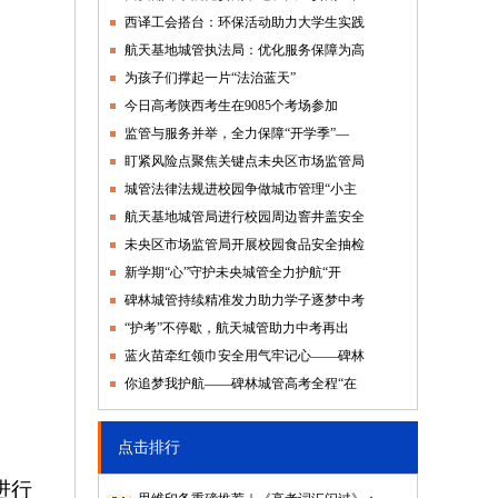
西译工会搭台：环保活动助力大学生实践
航天基地城管执法局：优化服务保障为高
为孩子们撑起一片“法治蓝天”
今日高考陕西考生在9085个考场参加
监管与服务并举，全力保障“开学季”—
盯紧风险点聚焦关键点未央区市场监管局
城管法律法规进校园争做城市管理“小主
航天基地城管局进行校园周边窨井盖安全
未央区市场监管局开展校园食品安全抽检
新学期“心”守护未央城管全力护航“开
碑林城管持续精准发力助力学子逐梦中考
“护考”不停歇，航天城管助力中考再出
蓝火苗牵红领巾安全用气牢记心——碑林
你追梦我护航——碑林城管高考全程“在
点击排行
进行