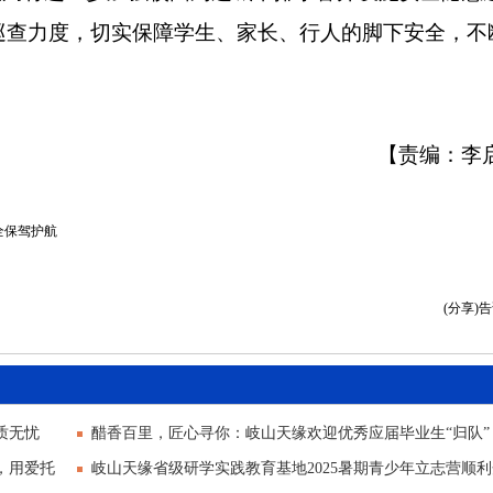
巡查力度，切实保障学生、家长、行人的脚下安全，不
【责编：李
全保驾护航
(分享)
质无忧
醋香百里，匠心寻你：岐山天缘欢迎优秀应届毕业生“归队”
，用爱托
岐山天缘省级研学实践教育基地2025暑期青少年立志营顺