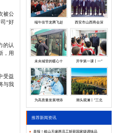
次被公
司“好
端午佳节龙腾飞赵
西安市山西商会深
力的认
新，用
未央城管的暖心十
开学第一课丨一“
中受益
将与我
为高质量发展增添
潮头观澜丨“三北
推荐新闻资讯
喜报！岐山天缘两员工斩获国家级调味品