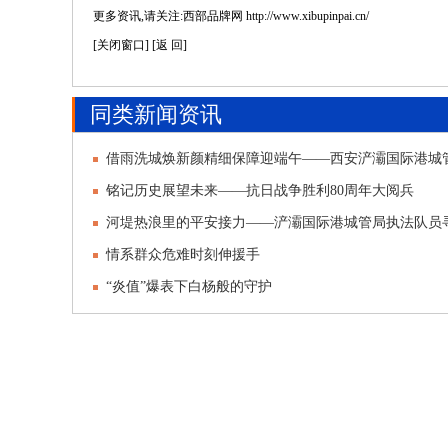
更多资讯,请关注:西部品牌网 http://www.xibupinpai.cn/
[
关闭窗口
] [
返 回
]
同类新闻资讯
借雨洗城焕新颜精细保障迎端午——西安浐灞国际港城
前市容环
铭记历史展望未来——抗日战争胜利80周年大阅兵
河堤热浪里的平安接力——浐灞国际港城管局执法队员
童
情系群众危难时刻伸援手
“炎值”爆表下白杨般的守护