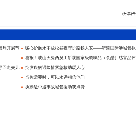
(分享)
管局开展节
暖心护航永不放松昼夜守护路畅人安——浐灞国际港城管执
高效处置
喜报！岐山天缘两员工斩获国家级调味品（食醋）感官品评
寻回走失儿
誉
突发疾病遇险情紧急救助暖人心
当你需要时，可以永远相信他们
执勤途中遇事故城管援助获点赞