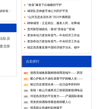
“炎值”爆表下白杨般的守护
告诉好友：
城管队员伸援手倾心为民护平安
“山河无恙友谊长存”2022中俄两国
碑林城管：立足岗位，服务人民，诠释城
贵州新型城镇化：推动“强省会”“双城
更加有动力更加有底气—中央经济工作会
法队员
更加有动力更加有底气—中央经济工作会
委员荣
锚定高质量发展中国经济稳字当头、稳中
点击排行
借雨洗城焕新颜精细保障迎端午——西安
暖心护航永不放松昼夜守护路畅人安——
铭记历史展望未来——抗日战争胜利80
喜报！岐山天缘两员工斩获国家级调味品
河堤热浪里的平安接力——浐灞国际港城
突发疾病遇险情紧急救助暖人心
情系群众危难时刻伸援手