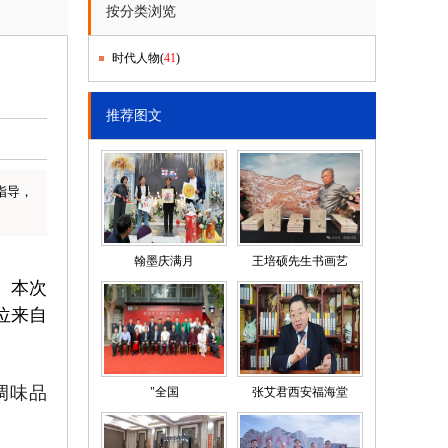
按分类浏览
时代人物
(
41
)
推荐图文
指导，
翰墨庆满月
王培硕先生书画艺
。本次
位来自
调味品
"全国
张艾君西安福海堂