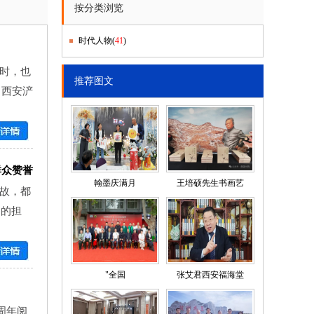
按分类浏览
时代人物
(
41
)
时，也
推荐图文
，西安浐
群众赞誉
翰墨庆满月
王培硕先生书画艺
故，都
”的担
"全国
张艾君西安福海堂
周年阅