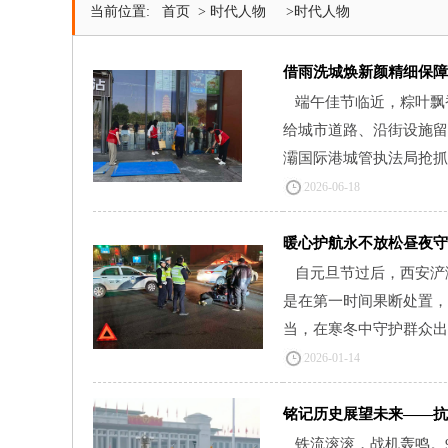
当前位置:
首页
>
时代人物
>时代人物
借雨洗城焕新颜精细保障
端午佳节临近，粽叶飘
给城市道路、沿街设施留
灞国际港城管执法局抢抓雨
2026-06-18
暖心护航永不放松昼夜守
自元旦节过后，西安浐
是在第一时间果断处置，
当，在寒冬中守护群众出行
2026-01-14
铭记历史展望未来——抗
铁流滚滚，战机轰鸣。