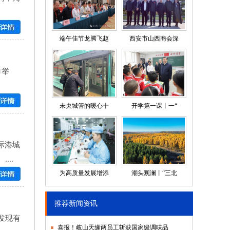
端午佳节龙腾飞赵
西安市山西商会深
市举
未央城管的暖心十
开学第一课丨一“
际港城
..
为高质量发展增添
潮头观澜丨“三北
推荐新闻资讯
发现有
喜报！岐山天缘两员工斩获国家级调味品