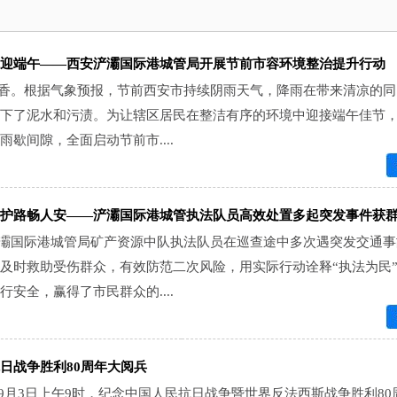
迎端午——西安浐灞国际港城管局开展节前市容环境整治提升行动
香。根据气象预报，节前西安市持续阴雨天气，降雨在带来清凉的同
下了泥水和污渍。为让辖区居民在整洁有序的环境中迎接端午佳节
歇间隙，全面启动节前市....
护路畅人安——浐灞国际港城管执法队员高效处置多起突发事件获
灞国际港城管局矿产资源中队执法队员在巡查途中多次遇突发交通事
及时救助受伤群众，有效防范二次风险，用实际行动诠释“执法为民
安全，赢得了市民群众的....
日战争胜利80周年大阅兵
9月3日上午9时，纪念中国人民抗日战争暨世界反法西斯战争胜利80