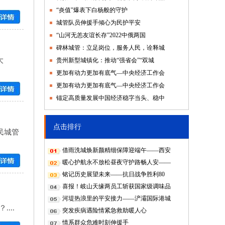
“炎值”爆表下白杨般的守护
城管队员伸援手倾心为民护平安
“山河无恙友谊长存”2022中俄两国
碑林城管：立足岗位，服务人民，诠释城
大
贵州新型城镇化：推动“强省会”“双城
更加有动力更加有底气—中央经济工作会
更加有动力更加有底气—中央经济工作会
锚定高质量发展中国经济稳字当头、稳中
点击排行
民城管
借雨洗城焕新颜精细保障迎端午——西安
暖心护航永不放松昼夜守护路畅人安——
铭记历史展望未来——抗日战争胜利80
喜报！岐山天缘两员工斩获国家级调味品
河堤热浪里的平安接力——浐灞国际港城
...
突发疾病遇险情紧急救助暖人心
情系群众危难时刻伸援手