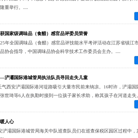
重举行。....
获国家级调味品（食醋）感官品评委员荣誉
5日，2025年全国调味品（食醋）感官品评技能水平考评活动在江苏省镇江
品协会指导，中国调味品协会科学技术工作委员会主办。....
—浐灞国际港城管局执法队员寻回走失儿童
温天气西安浐灞国际港河堤路吸引大量市民前来纳凉。16时许，浐灞国
张世琦等6人在执勤时接到一位孩子家长求助，称其孩子在河道走失。..
暖人心
晚，西安浐灞国际港城管局海关中队巡查队员们在巡查保税区园区过程中，